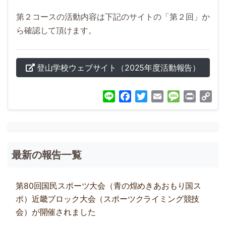
第２コースの活動内容は下記のサイトの「第２回」か
ら確認して頂けます。
登山学校ウェブサイト（2025年度活動報告）
Line
Facebook
Twitter
Email
Message
Print
Co
Lin
最新の報告一覧
第80回国民スポーツ大会（青の煌めきあおもり国ス
ポ）近畿ブロック大会（スポーツクライミング競技
会）が開催されました