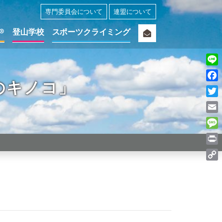
専門委員会について
連盟について
®
登山学校
スポーツクライミング
Line
のキノコ」
Fac
Twit
Ema
Mes
Prin
Cop
Link