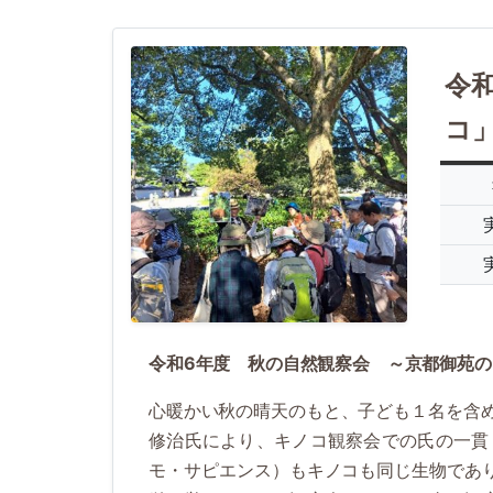
令
コ
令和6年度 秋の自然観察会 ～京都御苑
心暖かい秋の晴天のもと、子ども１名を含め
修治氏により、キノコ観察会での氏の一貫
モ・サピエンス）もキノコも同じ生物であ