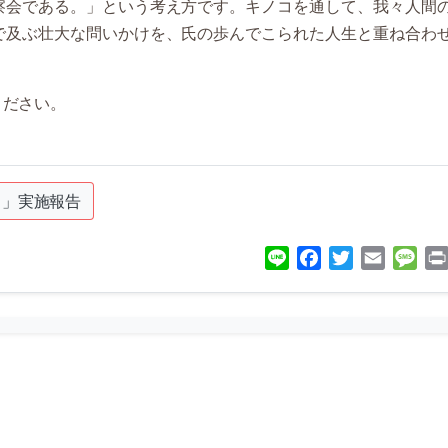
察会である。」という考え方です。キノコを通して、我々人間
で及ぶ壮大な問いかけを、氏の歩んでこられた人生と重ね合わ
ください。
コ」実施報告
Line
Facebook
Twitter
Email
Mes